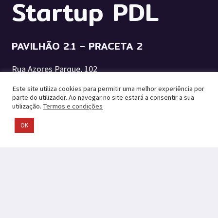
Startup PDL
PAVILHÃO 2.1 – PRACETA 2
Rua Azores Parque, 102
9500-794 Ponta Delgada (São Roque)
Este site utiliza cookies para permitir uma melhor experiência por
parte do utilizador. Ao navegar no site estará a consentir a sua
+351 296 304 443
utilização.
Termos e condições
OK
startuppdl@mpdelgada.pt
UMA INICIATIVA