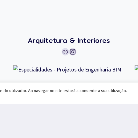
Arquitetura & Interiores
Ligação
Instagram
Projetos de Engenharia BIM
 do utilizador. Ao navegar no site estará a consentir a sua utilização.
Ligação
geral@especialidade.pt
rafael.raposo@especialidade.pt