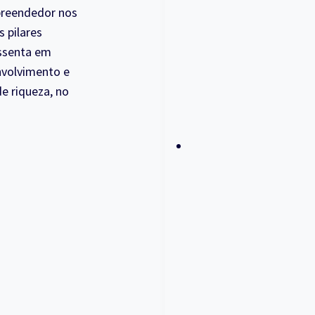
preendedor nos
s pilares
assenta em
nvolvimento e
e riqueza, no