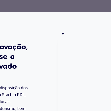
ovação,
se a
evado
 disposição dos
 Startup PDL,
locais
edorismo, bem