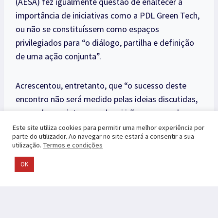
(AESA) fez igualmente questão de enaltecer a
importância de iniciativas como a PDL Green Tech,
ou não se constituíssem como espaços
privilegiados para “o diálogo, partilha e definição
de uma ação conjunta”.
Acrescentou, entretanto, que “o sucesso deste
encontro não será medido pelas ideias discutidas,
mas pelos projetos que daqui irão nascer, pelas
parcerias que se vão construir, e pelas decisões que
Este site utiliza cookies para permitir uma melhor experiência por
parte do utilizador. Ao navegar no site estará a consentir a sua
cada empresa ou organização levará consigo”.
utilização.
Termos e condições
OK
Mais informações sobre o programa podem ser
consultadas em https://greentechpdl.pt/ .
Tal como a Startup Week 2025 – evento também