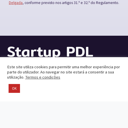
Delgada
, conforme previsto nos artigos 31.º e 32.º do Regulamento.
Startup PDL
Este site utiliza cookies para permitir uma melhor experiência por
PAVILHÃO 2.1 – PRACETA 2
parte do utilizador. Ao navegar no site estará a consentir a sua
utilização.
Termos e condições
Rua Azores Parque, 102
OK
9500-794 Ponta Delgada (São Roque)
+351 296 304 443
startuppdl@mpdelgada.pt