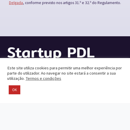
Delgada
, conforme previsto nos artigos 31.º e 32.º do Regulamento.
Startup PDL
Este site utiliza cookies para permitir uma melhor experiência por
PAVILHÃO 2.1 – PRACETA 2
parte do utilizador. Ao navegar no site estará a consentir a sua
utilização.
Termos e condições
Rua Azores Parque, 102
OK
9500-794 Ponta Delgada (São Roque)
+351 296 304 443
startuppdl@mpdelgada.pt